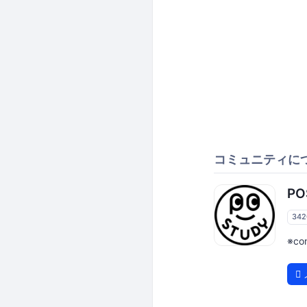
コミュニティに
P
34
※co