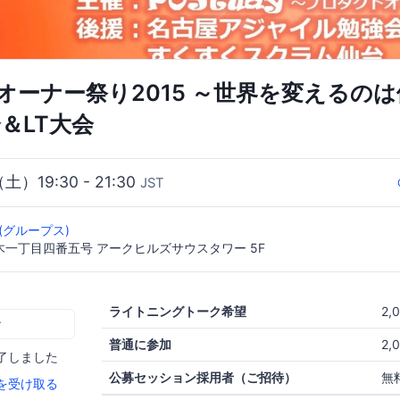
オーナー祭り2015 ～世界を変えるの
会＆LT大会
（土）19:30 - 21:30
JST
 (グループス)
一丁目四番五号 アークヒルズサウスタワー 5F
ライトニングトーク希望
2,
む
普通に参加
2,
了しました
公募セッション採用者（ご招待）
無
を受け取る