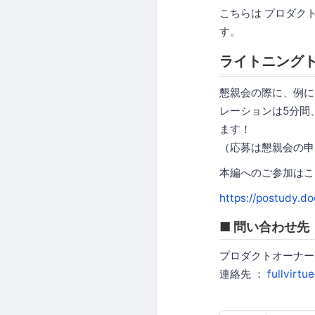
こちらは プロダク
す。
ライトニングト
懇親会の際に、例に
レーションは5分間
ます！
（応募は懇親会の申
本編へのご参加はこ
https://postudy.d
■ 問い合わせ先
プロダクトオーナー祭
連絡先 ：
fullvirt