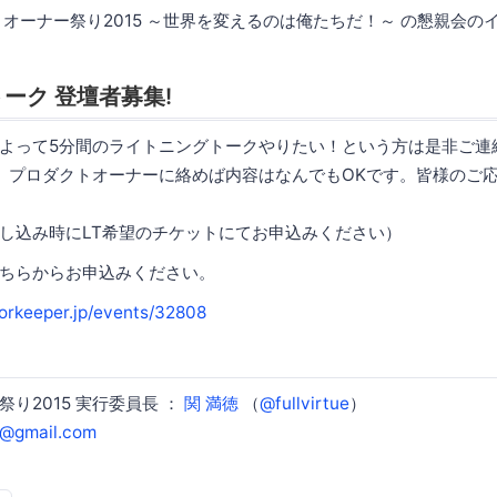
トオーナー祭り2015 ～世界を変えるのは俺たちだ！～ の懇親会の
ーク 登壇者募集!
よって5分間のライトニングトークやりたい！という方は是非ご連
、プロダクトオーナーに絡めば内容はなんでもOKです。皆様のご
し込み時にLT希望のチケットにてお申込みください）
ちらからお申込みください。
oorkeeper.jp/events/32808
り2015 実行委員長 ：
関 満徳
（
@fullvirtue
）
ue@gmail.com