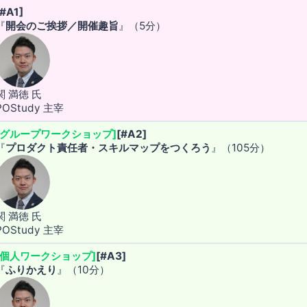
[#A1]
『
開会のご挨拶／開催趣旨
』（5分）
関 満徳 氏
POStudy 主宰
[グループワークショップ]
[#A2]
『
プロダクト責任者・スキルマップをつくろう
』（105分）
関 満徳 氏
POStudy 主宰
[個人ワークショップ]
[#A3]
『
ふりかえり
』（10分）