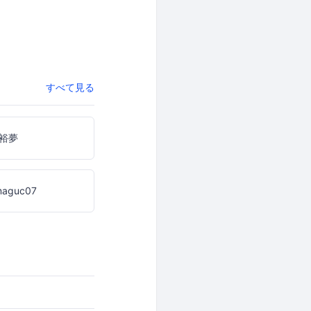
すべて見る
裕夢
maguc07