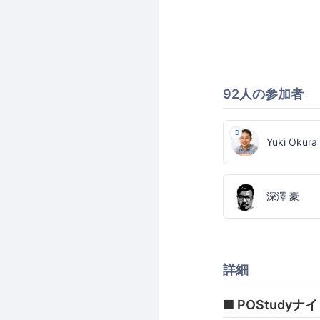
92人の参加者
Yuki Okura
深澤 豪
詳細
■ POStudyナ