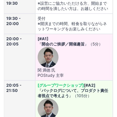
19:30
※設営にご協力いただける方、開始まで
の時間を潰したい方は、お越しください
19:30 -
受付
20:00
※開演までの時間、軽食を取りながらネ
ットワーキングをお楽しみください
20:00 -
[#A1]
20:05
『
開会のご挨拶／開催趣旨
』（5分）
関 満徳 氏
POStudy 主宰
20:05 -
[グループワークショップ]
[#A2]
21:50
『
バックログについて、プロダクト責任
者視点で考えよう
』（105分）